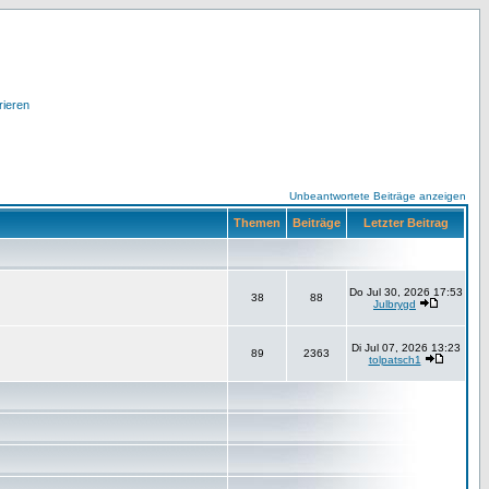
rieren
Unbeantwortete Beiträge anzeigen
Themen
Beiträge
Letzter Beitrag
Do Jul 30, 2026 17:53
38
88
Julbrygd
Di Jul 07, 2026 13:23
89
2363
tolpatsch1