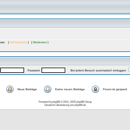
Gäste. [
Administrator
] [
Moderator
]
:
Passwort:
Bei jedem Besuch automatisch einloggen
Neue Beiträge
Keine neuen Beiträge
Forum ist gesperrt
Powered by
phpBB
© 2001, 2005 phpBB Group
Deutsche Übersetzung von
phpBB.de