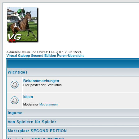
Aktuelles Datum und Uhrzeit: Fr Aug 07, 2026 15:24
Virtual Galopp Second Edition Foren-Übersicht
Wichtiges
Bekanntmachungen
Hier postet der Staff Infos
Ideen
Moderator
Moderatoren
Ingame
Von Spielern für Spieler
Marktplatz SECOND EDITION