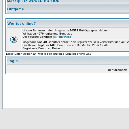
Marktplatz WORLD EDITION
Outgame
Wer ist online?
Unsere Benutzer haben insgesamt
90572
Beiträge geschrieben.
Wir haben
4070
registrierte Benutzer.
Der neueste Benutzer ist
Ponytheke
.
Insgesamt sind
40
Benutzer online: Kein registrierter, kein versteckter und 40 
Der Rekord liegt bei
1468
Benutzern am Do Mai 07, 2026 19:46.
Registrierte Benutzer: Keine
Diese Daten zeigen an, wer in den letzten 5 Minuten online war.
Login
Benutzername