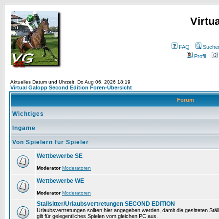
Virtu
FAQ
Suche
Profil
Aktuelles Datum und Uhrzeit: Do Aug 06, 2026 18:19
Virtual Galopp Second Edition Foren-Übersicht
Forum
Wichtiges
Ingame
Von Spielern für Spieler
Wettbewerbe SE
Moderator
Moderatoren
Wettbewerbe WE
Moderator
Moderatoren
Stallsitter/Urlaubsvertretungen SECOND EDITION
Urlaubsvertretungen sollten hier angegeben werden, damit die gesitteten Stä
gilt für gelegentliches Spielen vom gleichen PC aus.