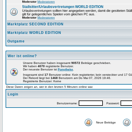
Moderator
Moderatoren
Stallsitter/Urlaubsvertretungen WORLD EDITION
Urlaubsvertretungen sollten hier angegeben werden, damit die gesitteten Stä
gilt für gelegentliches Spielen vom gleichen PC aus.
Moderator
Moderatoren
Marktplatz SECOND EDITION
Marktplatz WORLD EDITION
Outgame
Wer ist online?
Unsere Benutzer haben insgesamt
90572
Beiträge geschrieben.
Wir haben
4070
registrierte Benutzer.
Der neueste Benutzer ist
Ponytheke
.
Insgesamt sind
17
Benutzer online: Kein registrierter, kein versteckter und 17 
Der Rekord liegt bei
1468
Benutzern am Do Mai 07, 2026 19:46.
Registrierte Benutzer: Keine
Diese Daten zeigen an, wer in den letzten 5 Minuten online war.
Login
Benutzername:
Passwort:
Neue Beiträge