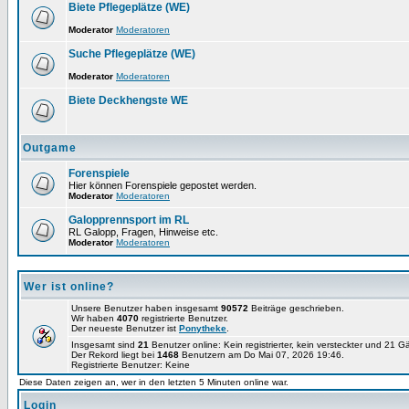
Biete Pflegeplätze (WE)
Moderator
Moderatoren
Suche Pflegeplätze (WE)
Moderator
Moderatoren
Biete Deckhengste WE
Outgame
Forenspiele
Hier können Forenspiele gepostet werden.
Moderator
Moderatoren
Galopprennsport im RL
RL Galopp, Fragen, Hinweise etc.
Moderator
Moderatoren
Wer ist online?
Unsere Benutzer haben insgesamt
90572
Beiträge geschrieben.
Wir haben
4070
registrierte Benutzer.
Der neueste Benutzer ist
Ponytheke
.
Insgesamt sind
21
Benutzer online: Kein registrierter, kein versteckter und 21 
Der Rekord liegt bei
1468
Benutzern am Do Mai 07, 2026 19:46.
Registrierte Benutzer: Keine
Diese Daten zeigen an, wer in den letzten 5 Minuten online war.
Login