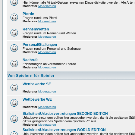
Hier können alle Virtual-Galopp relevanten Dinge diskutiert werden. Alle Arten
Moderator
Moderatoren
Pferde
Fragen rund ums Pferd
Moderator
Moderatoren
Rennen/Wetten
Fragen rund um Rennen und Wetten
Moderator
Moderatoren
Personal/Stallungen
Fragen rund um Personal und Stallungen
Moderator
Moderatoren
Nachrufe
Erinnerungen an verstorbene Pferde
Moderator
Moderatoren
Von Spielern für Spieler
Wettbewerbe SE
Moderator
Moderatoren
Wettbewerbe WE
Moderator
Moderatoren
Stallsitter/Urlaubsvertretungen SECOND EDITION
Urlaubsvertretungen sollten hier angegeben werden, damit die gesitteten Stä
gilt für gelegentliches Spielen vom gleichen PC aus.
Moderator
Moderatoren
Stallsitter/Urlaubsvertretungen WORLD EDITION
Urlaubsvertretungen sollten hier angegeben werden, damit die gesitteten Stä