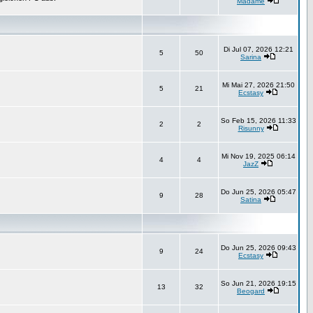
Madame
Di Jul 07, 2026 12:21
5
50
Sarina
Mi Mai 27, 2026 21:50
5
21
Ecstasy
So Feb 15, 2026 11:33
2
2
Risunny
Mi Nov 19, 2025 06:14
4
4
JazZ
Do Jun 25, 2026 05:47
9
28
Satina
Do Jun 25, 2026 09:43
9
24
Ecstasy
So Jun 21, 2026 19:15
13
32
Beogard