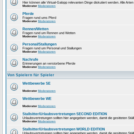
Hier können alle Virtual-Galopp relevanten Dinge diskutiert werden. Alle Arten
Moderator
Moderatoren
Pferde
Fragen rund ums Pferd
Moderator
Moderatoren
Rennen/Wetten
Fragen rund um Rennen und Wetten
Moderator
Moderatoren
Personal/Stallungen
Fragen rund um Personal und Stallungen
Moderator
Moderatoren
Nachrufe
Erinnerungen an verstorbene Pferde
Moderator
Moderatoren
Von Spielern für Spieler
Wettbewerbe SE
Moderator
Moderatoren
Wettbewerbe WE
Moderator
Moderatoren
Stallsitter/Urlaubsvertretungen SECOND EDITION
Urlaubsvertretungen sollten hier angegeben werden, damit die gesitteten Stäl
Moderator
Moderatoren
Stallsitter/Urlaubsvertretungen WORLD EDITION
Urlaubsvertretungen sollten hier angegeben werden, damit die gesitteten Stäl