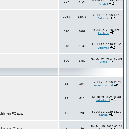
Mi Okt 15, 2025 22:50
777
5128
Anja92
Do Jul 30, 2026 17:38
1023
13077
Julbrygd
Sa Jul 25, 2026 20:58
376
2892
Ecstasy
So Jul 19, 2026 11:40
318
2132
Julbrygd
So Mai 24, 2026 09:43
356
1486
YM02
Sa Jul 25, 2026 11:42
15
264
mumtazmahal
Mi Jul 29, 2026 11:40
24
413
tolpatsch1
So Jul 26, 2026 13:35
15
23
 gleichen PC aus.
Sarina
Do Jun 18, 2026 07:51
8
11
 gleichen PC aus.