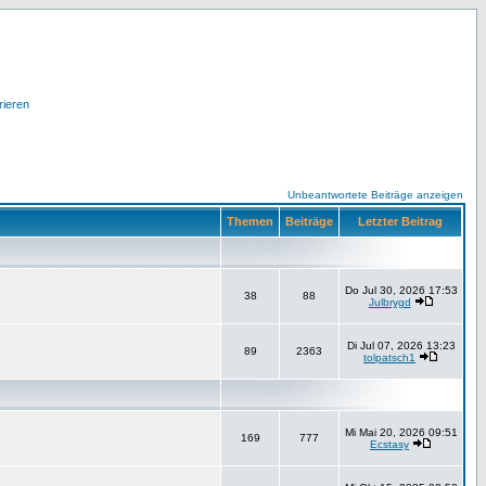
rieren
Unbeantwortete Beiträge anzeigen
Themen
Beiträge
Letzter Beitrag
Do Jul 30, 2026 17:53
38
88
Julbrygd
Di Jul 07, 2026 13:23
89
2363
tolpatsch1
Mi Mai 20, 2026 09:51
169
777
Ecstasy