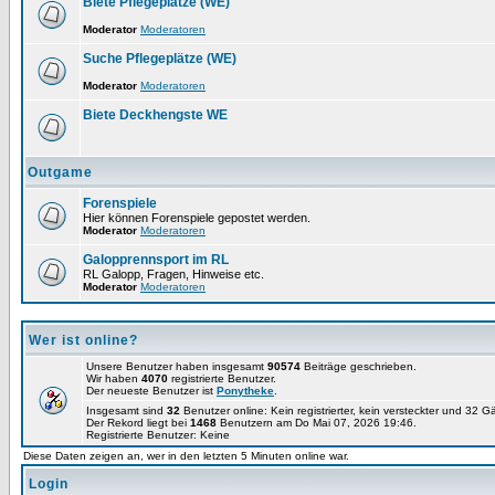
Biete Pflegeplätze (WE)
Moderator
Moderatoren
Suche Pflegeplätze (WE)
Moderator
Moderatoren
Biete Deckhengste WE
Outgame
Forenspiele
Hier können Forenspiele gepostet werden.
Moderator
Moderatoren
Galopprennsport im RL
RL Galopp, Fragen, Hinweise etc.
Moderator
Moderatoren
Wer ist online?
Unsere Benutzer haben insgesamt
90574
Beiträge geschrieben.
Wir haben
4070
registrierte Benutzer.
Der neueste Benutzer ist
Ponytheke
.
Insgesamt sind
32
Benutzer online: Kein registrierter, kein versteckter und 32 
Der Rekord liegt bei
1468
Benutzern am Do Mai 07, 2026 19:46.
Registrierte Benutzer: Keine
Diese Daten zeigen an, wer in den letzten 5 Minuten online war.
Login