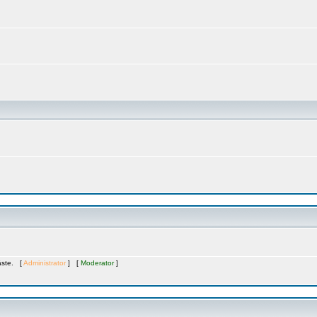
Gäste. [
Administrator
] [
Moderator
]