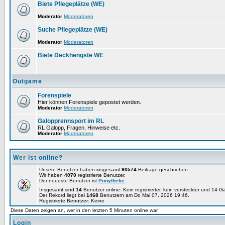
Biete Pflegeplätze (WE)
Moderator
Moderatoren
Suche Pflegeplätze (WE)
Moderator
Moderatoren
Biete Deckhengste WE
Outgame
Forenspiele
Hier können Forenspiele gepostet werden.
Moderator
Moderatoren
Galopprennsport im RL
RL Galopp, Fragen, Hinweise etc.
Moderator
Moderatoren
Wer ist online?
Unsere Benutzer haben insgesamt
90574
Beiträge geschrieben.
Wir haben
4070
registrierte Benutzer.
Der neueste Benutzer ist
Ponytheke
.
Insgesamt sind
14
Benutzer online: Kein registrierter, kein versteckter und 14 
Der Rekord liegt bei
1468
Benutzern am Do Mai 07, 2026 19:46.
Registrierte Benutzer: Keine
Diese Daten zeigen an, wer in den letzten 5 Minuten online war.
Login