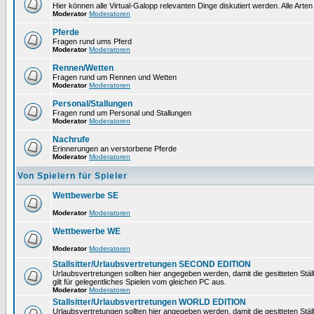
Hier können alle Virtual-Galopp relevanten Dinge diskutiert werden. Alle Arten
Moderator
Moderatoren
Pferde
Fragen rund ums Pferd
Moderator
Moderatoren
Rennen/Wetten
Fragen rund um Rennen und Wetten
Moderator
Moderatoren
Personal/Stallungen
Fragen rund um Personal und Stallungen
Moderator
Moderatoren
Nachrufe
Erinnerungen an verstorbene Pferde
Moderator
Moderatoren
Von Spielern für Spieler
Wettbewerbe SE
Moderator
Moderatoren
Wettbewerbe WE
Moderator
Moderatoren
Stallsitter/Urlaubsvertretungen SECOND EDITION
Urlaubsvertretungen sollten hier angegeben werden, damit die gesitteten Stä
gilt für gelegentliches Spielen vom gleichen PC aus.
Moderator
Moderatoren
Stallsitter/Urlaubsvertretungen WORLD EDITION
Urlaubsvertretungen sollten hier angegeben werden, damit die gesitteten Stä