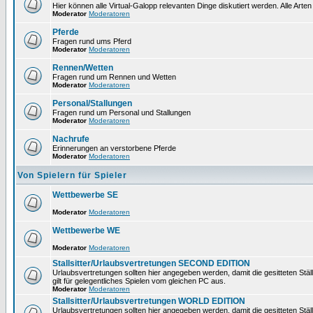
Hier können alle Virtual-Galopp relevanten Dinge diskutiert werden. Alle Arten
Moderator
Moderatoren
Pferde
Fragen rund ums Pferd
Moderator
Moderatoren
Rennen/Wetten
Fragen rund um Rennen und Wetten
Moderator
Moderatoren
Personal/Stallungen
Fragen rund um Personal und Stallungen
Moderator
Moderatoren
Nachrufe
Erinnerungen an verstorbene Pferde
Moderator
Moderatoren
Von Spielern für Spieler
Wettbewerbe SE
Moderator
Moderatoren
Wettbewerbe WE
Moderator
Moderatoren
Stallsitter/Urlaubsvertretungen SECOND EDITION
Urlaubsvertretungen sollten hier angegeben werden, damit die gesitteten Stä
gilt für gelegentliches Spielen vom gleichen PC aus.
Moderator
Moderatoren
Stallsitter/Urlaubsvertretungen WORLD EDITION
Urlaubsvertretungen sollten hier angegeben werden, damit die gesitteten Stä