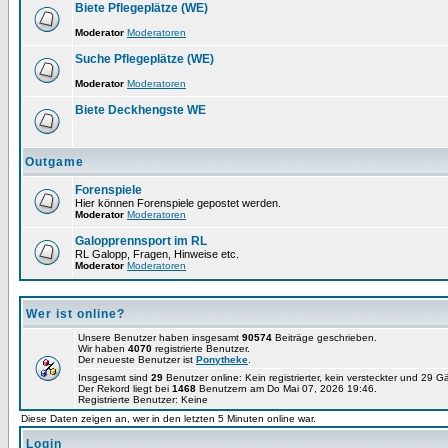
Biete Pflegeplätze (WE)
Moderator
Moderatoren
Suche Pflegeplätze (WE)
Moderator
Moderatoren
Biete Deckhengste WE
Outgame
Forenspiele
Hier können Forenspiele gepostet werden.
Moderator
Moderatoren
Galopprennsport im RL
RL Galopp, Fragen, Hinweise etc.
Moderator
Moderatoren
Wer ist online?
Unsere Benutzer haben insgesamt
90574
Beiträge geschrieben.
Wir haben
4070
registrierte Benutzer.
Der neueste Benutzer ist
Ponytheke
.
Insgesamt sind
29
Benutzer online: Kein registrierter, kein versteckter und 29 
Der Rekord liegt bei
1468
Benutzern am Do Mai 07, 2026 19:46.
Registrierte Benutzer: Keine
Diese Daten zeigen an, wer in den letzten 5 Minuten online war.
Login