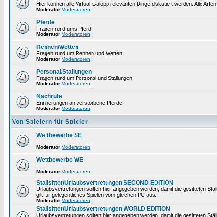
Hier können alle Virtual-Galopp relevanten Dinge diskutiert werden. Alle Arten
Moderator
Moderatoren
Pferde
Fragen rund ums Pferd
Moderator
Moderatoren
Rennen/Wetten
Fragen rund um Rennen und Wetten
Moderator
Moderatoren
Personal/Stallungen
Fragen rund um Personal und Stallungen
Moderator
Moderatoren
Nachrufe
Erinnerungen an verstorbene Pferde
Moderator
Moderatoren
Von Spielern für Spieler
Wettbewerbe SE
Moderator
Moderatoren
Wettbewerbe WE
Moderator
Moderatoren
Stallsitter/Urlaubsvertretungen SECOND EDITION
Urlaubsvertretungen sollten hier angegeben werden, damit die gesitteten Stä
gilt für gelegentliches Spielen vom gleichen PC aus.
Moderator
Moderatoren
Stallsitter/Urlaubsvertretungen WORLD EDITION
Urlaubsvertretungen sollten hier angegeben werden, damit die gesitteten Stä