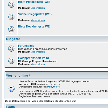
Biete Pflegeplätze (WE)
Moderator
Moderatoren
Suche Pflegeplätze (WE)
Moderator
Moderatoren
Biete Deckhengste WE
Outgame
Forenspiele
Hier können Forenspiele gepostet werden.
Moderator
Moderatoren
Galopprennsport im RL
RL Galopp, Fragen, Hinweise etc.
Moderator
Moderatoren
Wer ist online?
Unsere Benutzer haben insgesamt
90572
Beiträge geschrieben.
Wir haben
4070
registrierte Benutzer.
Der neueste Benutzer ist
Ponytheke
.
Insgesamt sind
21
Benutzer online: Kein registrierter, kein versteckter und 21 
Der Rekord liegt bei
1468
Benutzern am Do Mai 07, 2026 19:46.
Registrierte Benutzer: Keine
Diese Daten zeigen an, wer in den letzten 5 Minuten online war.
Login