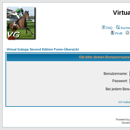
Virtu
FAQ
Suche
Profil
Virtual Galopp Second Edition Foren-Übersicht
Gib bitte deinen Benutzername
Benutzername:
Passwort:
Bei jedem Besu
Ich habe
Powered by
Deutsc