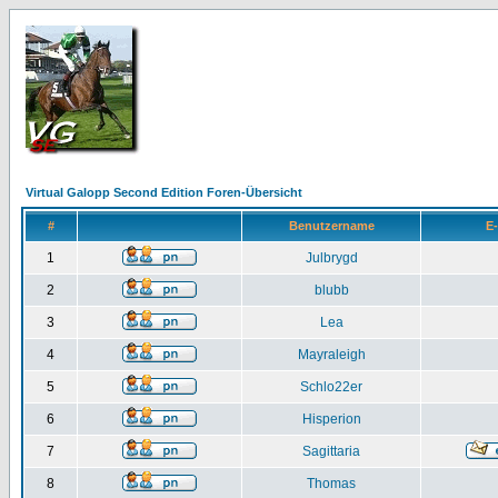
Virtual Galopp Second Edition Foren-Übersicht
#
Benutzername
E-
1
Julbrygd
2
blubb
3
Lea
4
Mayraleigh
5
Schlo22er
6
Hisperion
7
Sagittaria
8
Thomas