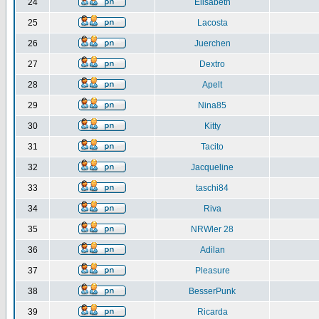
24
Elisabeth
25
Lacosta
26
Juerchen
27
Dextro
28
Apelt
29
Nina85
30
Kitty
31
Tacito
32
Jacqueline
33
taschi84
34
Riva
35
NRWler 28
36
Adilan
37
Pleasure
38
BesserPunk
39
Ricarda