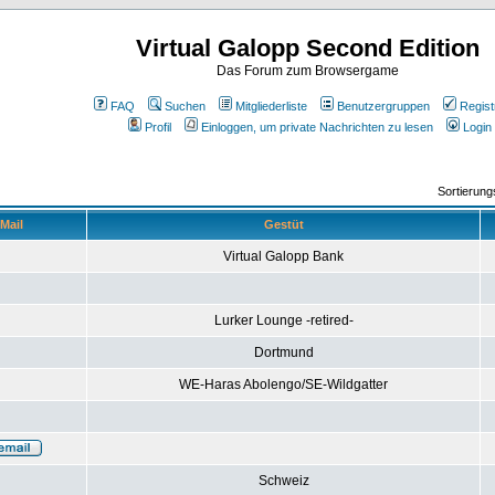
Virtual Galopp Second Edition
Das Forum zum Browsergame
FAQ
Suchen
Mitgliederliste
Benutzergruppen
Regist
Profil
Einloggen, um private Nachrichten zu lesen
Login
Sortierun
Mail
Gestüt
Virtual Galopp Bank
Lurker Lounge -retired-
Dortmund
WE-Haras Abolengo/SE-Wildgatter
Schweiz