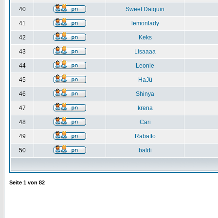
40
Sweet Daiquiri
41
lemonlady
42
Keks
43
Lisaaaa
44
Leonie
45
HaJü
46
Shinya
47
krena
48
Cari
49
Rabatto
50
baldi
Seite
1
von
82