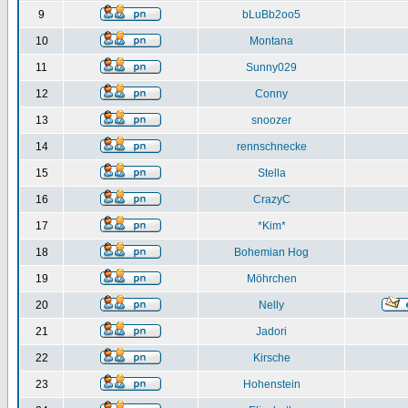
9
bLuBb2oo5
10
Montana
11
Sunny029
12
Conny
13
snoozer
14
rennschnecke
15
Stella
16
CrazyC
17
*Kim*
18
Bohemian Hog
19
Möhrchen
20
Nelly
21
Jadori
22
Kirsche
23
Hohenstein