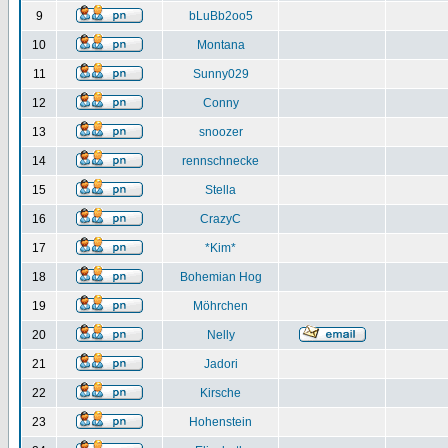
9
bLuBb2oo5
10
Montana
11
Sunny029
12
Conny
13
snoozer
14
rennschnecke
15
Stella
16
CrazyC
17
*Kim*
18
Bohemian Hog
19
Möhrchen
20
Nelly
21
Jadori
22
Kirsche
23
Hohenstein