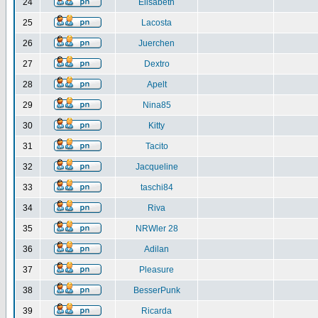
24
Elisabeth
25
Lacosta
26
Juerchen
27
Dextro
28
Apelt
29
Nina85
30
Kitty
31
Tacito
32
Jacqueline
33
taschi84
34
Riva
35
NRWler 28
36
Adilan
37
Pleasure
38
BesserPunk
39
Ricarda