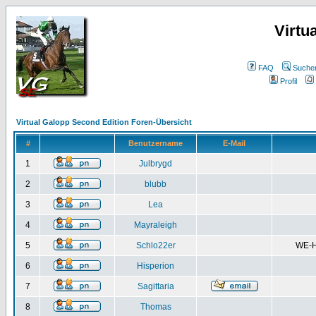
Virtu
FAQ
Suche
Profil
Virtual Galopp Second Edition Foren-Übersicht
#
Benutzername
E-Mail
1
Julbrygd
2
blubb
3
Lea
4
Mayraleigh
5
Schlo22er
WE-H
6
Hisperion
7
Sagittaria
8
Thomas