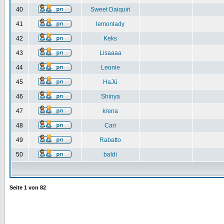
40
Sweet Daiquiri
41
lemonlady
42
Keks
43
Lisaaaa
44
Leonie
45
HaJü
46
Shinya
47
krena
48
Cari
49
Rabatto
50
baldi
Seite
1
von
82