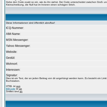
Gebe den Code exakt so ein, wie du ihn siehst. Der Code unterscheidet zwischen Groß- u
Kleinschreibung, die Null hat im Inneren einen schrägen Strich.
Diese Informationen sind öffentlich abrufbar!
ICQ-Nummer:
AIM-Name:
MSN Messenger:
Yahoo Messenger:
Website:
Gestüt:
Wohnort:
Interessen:
Signatur:
Dies ist ein Text, der an jeden Beitrag von dir angehängt werden kann. Es besteht ein Limi
Buchstaben.
HTML ist
aus
BBCode
ist
an
Smilies sind
an