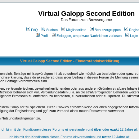
Virtual Galopp Second Edition
Das Forum zum Browsergame
FAQ
Suchen
Mitgliederliste
Benutzergruppen
Regist
Profil
Einloggen, um private Nachrichten zu lesen
Login
Virtual Galopp Second Edition - Einverständniserklärung
sich, Beiträge mit fragwürdigem Inhalt so schnell wie möglich zu bearbeiten oder ganz zu lö
ndniserklärung, dass du akzeptierst, dass jeder Beitrag in diesem Forum die Meinung seines
en Beiträge verantwortlich sind.
ären, verleumderischen, gewaltverherrlichenden oder aus anderen Gründen strafbare Inhalte 
etreiber behalten sich vor, Verbindungsdaten u. ä. an die strafverfolgenden Behörden weite
igenem Ermessen zu entfernen, zu bearbeiten, zu verschieben oder zu sperren. Du stimmst
einem Computer zu speichern. Diese Cookies enthalten keine der oben angegebenen Informa
tigung der Registrierung und ggf. zum Versand eines neuen Passwortes verwendet.
en Nutzungsbedingungen zu.
Ich bin mit den Konditionen dieses Forums einverstanden und
über
oder
exakt
12 Jahre alt.
Ich bin mit den Konditionen dieses Forums einverstanden und
unter
12 Jahre alt.