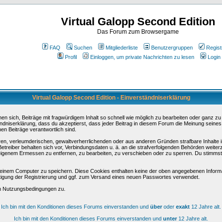
Virtual Galopp Second Edition
Das Forum zum Browsergame
FAQ
Suchen
Mitgliederliste
Benutzergruppen
Regist
Profil
Einloggen, um private Nachrichten zu lesen
Login
Virtual Galopp Second Edition - Einverständniserklärung
sich, Beiträge mit fragwürdigem Inhalt so schnell wie möglich zu bearbeiten oder ganz zu lö
ndniserklärung, dass du akzeptierst, dass jeder Beitrag in diesem Forum die Meinung seines
en Beiträge verantwortlich sind.
ären, verleumderischen, gewaltverherrlichenden oder aus anderen Gründen strafbare Inhalte 
etreiber behalten sich vor, Verbindungsdaten u. ä. an die strafverfolgenden Behörden weite
igenem Ermessen zu entfernen, zu bearbeiten, zu verschieben oder zu sperren. Du stimmst
einem Computer zu speichern. Diese Cookies enthalten keine der oben angegebenen Informa
tigung der Registrierung und ggf. zum Versand eines neuen Passwortes verwendet.
en Nutzungsbedingungen zu.
Ich bin mit den Konditionen dieses Forums einverstanden und
über
oder
exakt
12 Jahre alt.
Ich bin mit den Konditionen dieses Forums einverstanden und
unter
12 Jahre alt.