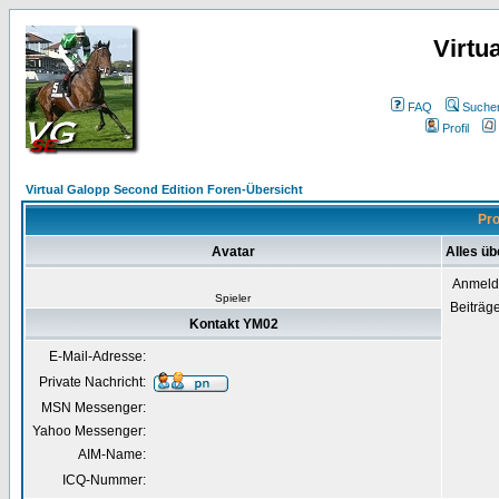
Virtu
FAQ
Suche
Profil
Virtual Galopp Second Edition Foren-Übersicht
Pro
Avatar
Alles ü
Anmeld
Spieler
Beiträg
Kontakt YM02
E-Mail-Adresse:
Private Nachricht:
MSN Messenger:
Yahoo Messenger:
AIM-Name:
ICQ-Nummer: