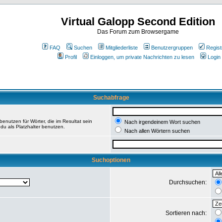
Virtual Galopp Second Edition
Das Forum zum Browsergame
FAQ
Suchen
Mitgliederliste
Benutzergruppen
Regist
Profil
Einloggen, um private Nachrichten zu lesen
Login
Suchabfrage
enutzen für Wörter, die im Resultat sein
Nach irgendeinem Wort suchen
du als Platzhalter benutzen.
Nach allen Wörtern suchen
Suchoptionen
Durchsuchen:
Sortieren nach: