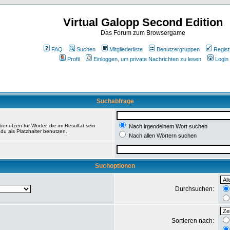
Virtual Galopp Second Edition
Das Forum zum Browsergame
FAQ
Suchen
Mitgliederliste
Benutzergruppen
Regist
Profil
Einloggen, um private Nachrichten zu lesen
Login
Suchabfrage
enutzen für Wörter, die im Resultat sein
Nach irgendeinem Wort suchen
du als Platzhalter benutzen.
Nach allen Wörtern suchen
Suchoptionen
Durchsuchen:
Sortieren nach: