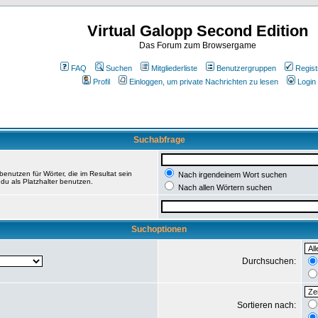
Virtual Galopp Second Edition
Das Forum zum Browsergame
FAQ
Suchen
Mitgliederliste
Benutzergruppen
Regist
Profil
Einloggen, um private Nachrichten zu lesen
Login
Suchabfrage
enutzen für Wörter, die im Resultat sein
Nach irgendeinem Wort suchen
du als Platzhalter benutzen.
Nach allen Wörtern suchen
Suchoptionen
Durchsuchen:
Sortieren nach: