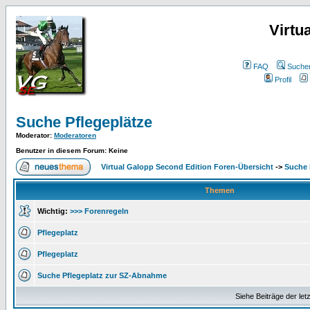
Virtu
FAQ
Suche
Profil
Suche Pflegeplätze
Moderator
:
Moderatoren
Benutzer in diesem Forum: Keine
Virtual Galopp Second Edition Foren-Übersicht
->
Suche 
Themen
Wichtig:
>>> Forenregeln
Pflegeplatz
Pflegeplatz
Suche Pflegeplatz zur SZ-Abnahme
Siehe Beiträge der let