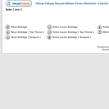
Virtual Galopp Second Edition Foren-Übersicht
->
Suche 
Seite
1
von
1
Neue Beiträge
Keine neuen Beiträge
Ankü
Neue Beiträge [ Top-Thema ]
Keine neuen Beiträge [ Top-Thema ]
Wicht
Neue Beiträge [ Gesperrt ]
Keine neuen Beiträge [ Gesperrt ]
Powered by
Deutsc