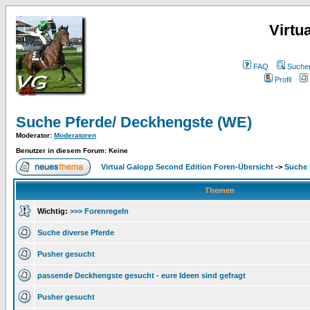
Virtu
FAQ
Suche
Profil
Suche Pferde/ Deckhengste (WE)
Moderator
:
Moderatoren
Benutzer in diesem Forum: Keine
Virtual Galopp Second Edition Foren-Übersicht
->
Suche 
Themen
Wichtig:
>>> Forenregeln
Suche diverse Pferde
Pusher gesucht
passende Deckhengste gesucht - eure Ideen sind gefragt
Pusher gesucht