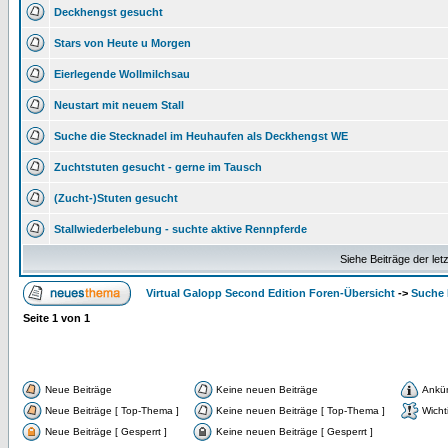
Deckhengst gesucht
Stars von Heute u Morgen
Eierlegende Wollmilchsau
Neustart mit neuem Stall
Suche die Stecknadel im Heuhaufen als Deckhengst WE
Zuchtstuten gesucht - gerne im Tausch
(Zucht-)Stuten gesucht
Stallwiederbelebung - suchte aktive Rennpferde
Siehe Beiträge der let
Virtual Galopp Second Edition Foren-Übersicht
->
Suche 
Seite
1
von
1
Neue Beiträge
Keine neuen Beiträge
Ankü
Neue Beiträge [ Top-Thema ]
Keine neuen Beiträge [ Top-Thema ]
Wicht
Neue Beiträge [ Gesperrt ]
Keine neuen Beiträge [ Gesperrt ]