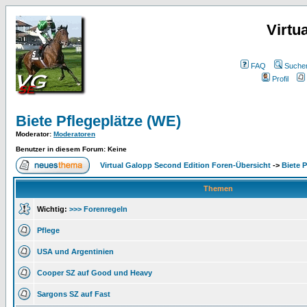
Virtu
FAQ
Suche
Profil
Biete Pflegeplätze (WE)
Moderator
:
Moderatoren
Benutzer in diesem Forum: Keine
Virtual Galopp Second Edition Foren-Übersicht
->
Biete 
Themen
Wichtig:
>>> Forenregeln
Pflege
USA und Argentinien
Cooper SZ auf Good und Heavy
Sargons SZ auf Fast