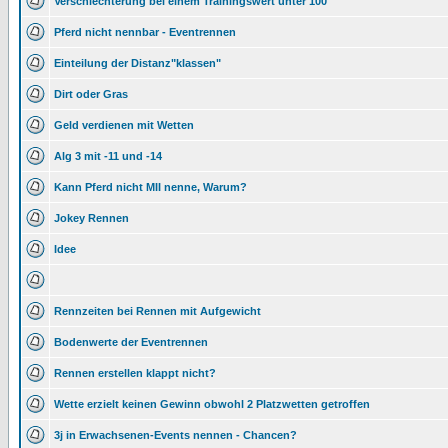
Verschlechterung bei einem Trainingswert unter 100
Pferd nicht nennbar - Eventrennen
Einteilung der Distanz"klassen"
Dirt oder Gras
Geld verdienen mit Wetten
Alg 3 mit -11 und -14
Kann Pferd nicht MII nenne, Warum?
Jokey Rennen
Idee
Rennzeiten bei Rennen mit Aufgewicht
Bodenwerte der Eventrennen
Rennen erstellen klappt nicht?
Wette erzielt keinen Gewinn obwohl 2 Platzwetten getroffen
3j in Erwachsenen-Events nennen - Chancen?