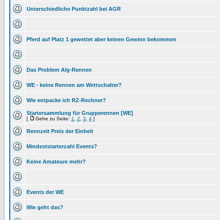
Unterschiedliche Punktzahl bei AGR
Pferd auf Platz 1 gewettet aber keinen Gewinn bekommen
Das Problem Alg-Rennen
WE - keine Rennen am Wettschalter?
Wie entpacke ich RZ-Rechner?
Startersammlung für Grupperennen [WE]
[
Gehe zu Seite:
1
,
2
,
3
,
4
]
Rennzeit Preis der Einheit
Mindeststarterzahl Events?
Keine Amateure mehr?
Events der WE
Wie geht das?