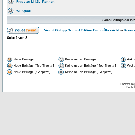
Frage zu M I 2j. -Rennen
WF Quali
Siehe Beiträge der let
Virtual Galopp Second Edition Foren-Übersicht
->
Renne
Seite
1
von
8
Neue Beiträge
Keine neuen Beiträge
Ankü
Neue Beiträge [ Top-Thema ]
Keine neuen Beiträge [ Top-Thema ]
Wicht
Neue Beiträge [ Gesperrt ]
Keine neuen Beiträge [ Gesperrt ]
Powered by
Deutsc