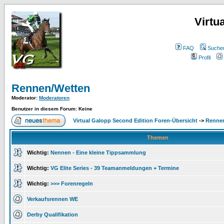
Virtu
FAQ
Suche
Profil
Rennen/Wetten
Moderator
:
Moderatoren
Benutzer in diesem Forum: Keine
Virtual Galopp Second Edition Foren-Übersicht
->
Renne
Themen
Wichtig:
Nennen - Eine kleine Tippsammlung
Wichtig:
VG Elite Series - 39 Teamanmeldungen + Termine
Wichtig:
>>> Forenregeln
Verkaufsrennen WE
Derby Qualifikation