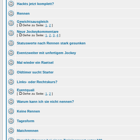
Hackts jetzt komplett?
Rennen
Gewichtsausgleich
[
Gehe zu Seite:
1
,
2
]
Neue Jockeykommentare
[
Gehe zu Seite:
1
,
2
,
3
,
4
]
Statuswerte nach Rennen stark gesunken
Eventzweiter mit unfertigem Jockey
Mal wieder ein Raetsel
Oldtimer sucht Starter
Links- oder Rechtskurs?
Eventquali
[
Gehe zu Seite:
1
,
2
]
Warum kann ich sie nicht nennen?
Keine Rennen
Tagesform
Matchrennen