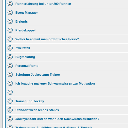
Rennerfahrung bei unter 200 Rennen
Event Manager
Ereignis
Pferdekoppel
Woher bekommt man ordentliches Perso?
Zweitstall
Bugmeldung
Personal Rente
Schulung Jockey zum Trainer
Ich brauche mal euer Schwarmwissen zur Motivation
Trainer und Jockey
Standort wechsel des Stalles
Jockeyanzahl und ab wann den Nachwuchs ausbilden?
Trainer intern Ausbilden lassen // Wissen & Technik