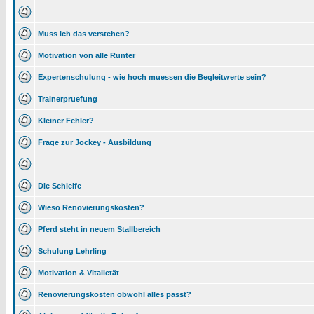
Muss ich das verstehen?
Motivation von alle Runter
Expertenschulung - wie hoch muessen die Begleitwerte sein?
Trainerpruefung
Kleiner Fehler?
Frage zur Jockey - Ausbildung
Die Schleife
Wieso Renovierungskosten?
Pferd steht in neuem Stallbereich
Schulung Lehrling
Motivation & Vitalietät
Renovierungskosten obwohl alles passt?