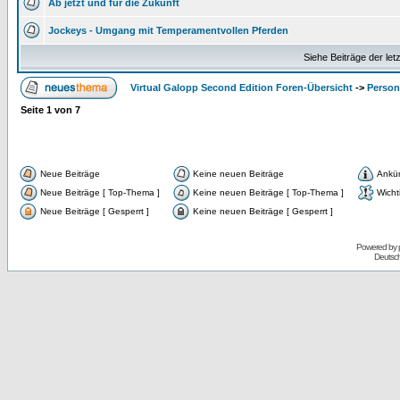
Ab jetzt und für die Zukunft
Jockeys - Umgang mit Temperamentvollen Pferden
Siehe Beiträge der let
Virtual Galopp Second Edition Foren-Übersicht
->
Person
Seite
1
von
7
Neue Beiträge
Keine neuen Beiträge
Ankü
Neue Beiträge [ Top-Thema ]
Keine neuen Beiträge [ Top-Thema ]
Wicht
Neue Beiträge [ Gesperrt ]
Keine neuen Beiträge [ Gesperrt ]
Powered by
Deutsc