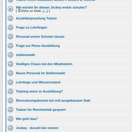
Wie würdet Ihr diesen Jockey weiter schulen?
[
Gehe zu Seite:
1
,
2
]
Ausbilderpruefung Trainer
Frage zu Lehrlingen
Personal extern Schulen lassen
Frage zur Perso-Ausbildung
stellenmarkt
Voelliges Chaos bei den Mitarbeitern
Neues Personal im Stellenmarkt
Lehrlinge und Wissensstand
Training wenn in Ausbildung?
Renovierungskosten bei voll ausgebautem Stall
Trainer für Rennbetrieb gesperrt
Wie geht das?
Jockey - Anzahl der rennen