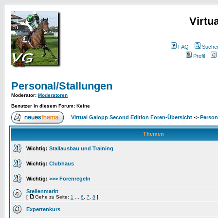
Virtu
FAQ
Suche
Profil
Personal/Stallungen
Moderator
:
Moderatoren
Benutzer in diesem Forum: Keine
Virtual Galopp Second Edition Foren-Übersicht
->
Person
Themen
Wichtig:
Stallausbau und Training
Wichtig:
Clubhaus
Wichtig:
>>> Forenregeln
Stellenmarkt
[
Gehe zu Seite:
1
...
6
,
7
,
8
]
Expertenkurs