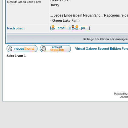
Liebe Grüße
Gestüt: Green Lake Farm
Jazzy
_________________
... Jedes Ende ist ein Neuanfang... Raccoons rel
- Green Lake Farm
Nach oben
Beiträge der letzten Zeit anzeigen
Virtual Galopp Second Edition For
Seite
1
von
1
Powered by
Deutsc