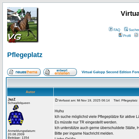
Virtu
FAQ
Suche
Profil
Pflegeplatz
Virtual Galopp Second Edition For
Autor
JazZ
Verfasst am: Mi Nov 19, 2025 06:14
Titel: Pflegeplatz
Schwafelqueen
Huhu
Ich suche möglichst viele Pflegeplätze für aktive L
Es müsste nur TR eingestellt werden.
Ich unterstütze auch gerne überschuldete Ställe, H
Anmeldungsdatum:
Bitte per ingame Nachricht melden.
20.08.2009
Beiträge: 1354