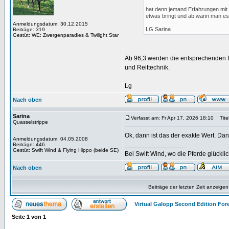
hat denn jemand Erfahrungen mi
etwas bringt und ab wann man es 
Anmeldungsdatum: 30.12.2015
LG Sarina
Beiträge: 319
Gestüt: WE: Zwergenparadies & Twilight Star
Ab 96,3 werden die entsprechenden 
und Reittechnik.
Lg
Nach oben
Sarina
Verfasst am: Fr Apr 17, 2026 18:10
Titel
Quasselstrippe
Ok, dann ist das der exakte Wert. Dan
Anmeldungsdatum: 04.05.2008
_________________
Beiträge: 446
Gestüt: Swift Wind & Flying Hippo (beide SE)
Bei Swift Wind, wo die Pferde glückli
Nach oben
Beiträge der letzten Zeit anzeigen
Virtual Galopp Second Edition For
Seite
1
von
1