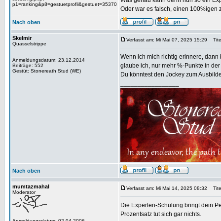
Was genau kann denn nun so ein Exp
p1=ranking&p8=gestuetprofil&gestuet=35370
Oder war es falsch, einen 100%igen 
Nach oben
Skelmir
Verfasst am: Mi Mai 07, 2025 15:29
Tite
Quasselstrippe
Wenn ich mich richtig erinnere, dann 
Anmeldungsdatum: 23.12.2014
glaube ich, nur mehr %-Punkte in der
Beiträge: 552
Gestüt: Stonereath Stud (WE)
Du könntest den Jockey zum Ausbilde
_________________
Nach oben
mumtazmahal
Verfasst am: Mi Mai 14, 2025 08:32
Tite
Moderator
Die Experten-Schulung bringt dein P
Prozentsatz tut sich gar nichts.
Anmeldungsdatum: 02.04.2006