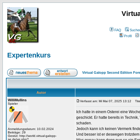
Virtu
FAQ
Suche
Profil
Expertenkurs
Virtual Galopp Second Edition For
Autor
WilliMullins
Verfasst am: Mi Mai 07, 2025 13:12
Titel
Spieler
Ich hatte in einem Osterei eine Woc
geschickt. Er hatte bereits in Techni
schaden.
Jedoch kann ich keinen Vermerk finden,
Anmeldungsdatum: 10.02.2024
Beiträge: 29
Und besser ist er deswegen trotzdem 
Gestüt: http://world.virtual-galopp-
se.de/vg.php?