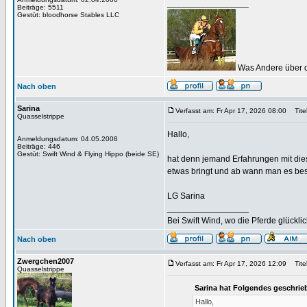
_________________
Beiträge: 5511
Gestüt: bloodhorse Stables LLC
Was Andere über d
Nach oben
Sarina
Verfasst am: Fr Apr 17, 2026 08:00
Titel
Quasselstrippe
Hallo,
Anmeldungsdatum: 04.05.2008
Beiträge: 446
Gestüt: Swift Wind & Flying Hippo (beide SE)
hat denn jemand Erfahrungen mit d
etwas bringt und ab wann man es bess
LG Sarina
_________________
Bei Swift Wind, wo die Pferde glückli
Nach oben
Zwergchen2007
Verfasst am: Fr Apr 17, 2026 12:09
Titel
Quasselstrippe
Sarina hat Folgendes geschrie
Hallo,