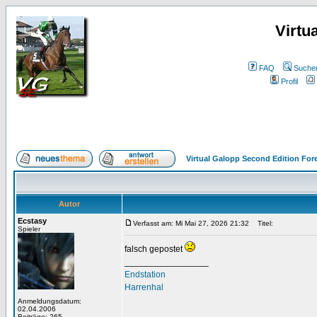
Virtu
FAQ
Suche
Profil
Virtual Galopp Second Edition For
Autor
Ecstasy
Verfasst am: Mi Mai 27, 2026 21:32
Titel:
Spieler
falsch gepostet
_________________
Endstation
Harrenhal
Anmeldungsdatum:
02.04.2006
Beiträge: 265