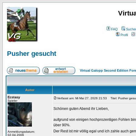
Virtu
FAQ
Suche
Profil
Pusher gesucht
Virtual Galopp Second Edition For
Autor
Ecstasy
Verfasst am: Mi Mai 27, 2026 21:53
Titel: Pusher gesu
Spieler
Schönen guten Abend ihr Lieben,
aufgrund von einigen hochprozentigen Fohlen bi
über 90%.
Der Rest ist mir völlig egal und ich zahle auch ge
Anmeldungsdatum:
02.04.2006