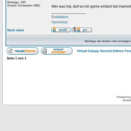
Beiträge: 265
Gestüt: Endstation (WE)
Wer was hat, darf es mir gerne einfach bei Harrenh
_________________
Endstation
Harrenhal
Nach oben
Beiträge der letzten Zeit anzeigen
Virtual Galopp Second Edition For
Seite
1
von
1
Powered by
Deutsc