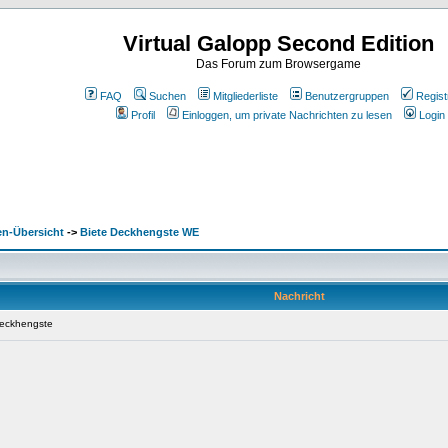
Virtual Galopp Second Edition
Das Forum zum Browsergame
FAQ
Suchen
Mitgliederliste
Benutzergruppen
Regist
Profil
Einloggen, um private Nachrichten zu lesen
Login
en-Übersicht
->
Biete Deckhengste WE
Nachricht
Deckhengste