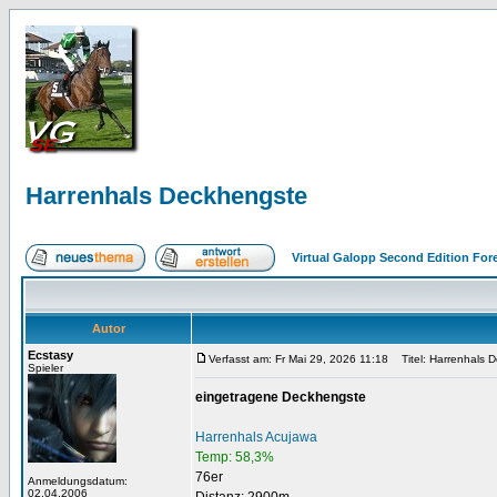
Harrenhals Deckhengste
Virtual Galopp Second Edition For
Autor
Ecstasy
Verfasst am: Fr Mai 29, 2026 11:18
Titel: Harrenhals 
Spieler
eingetragene Deckhengste
Harrenhals Acujawa
Temp: 58,3%
76er
Anmeldungsdatum:
02.04.2006