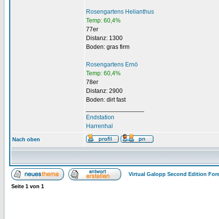
Rosengartens Helianthus
Temp: 60,4%
77er
Distanz: 1300
Boden: gras firm
Rosengartens Ernö
Temp: 60,4%
78er
Distanz: 2900
Boden: dirt fast
_________________
Endstation
Harrenhal
Nach oben
Virtual Galopp Second Edition For
Seite
1
von
1