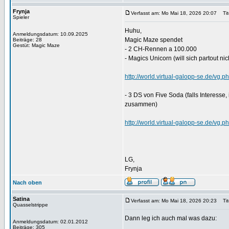
Frynja
Verfasst am: Mo Mai 18, 2026 20:07
Tite
Spieler
Huhu,
Anmeldungsdatum: 10.09.2025
Magic Maze spendet
Beiträge: 28
Gestüt: Magic Maze
- 2 CH-Rennen a 100.000
- Magics Unicorn (will sich partout ni
http://world.virtual-galopp-se.de/v
- 3 DS von Five Soda (falls Interesse,
zusammen)
http://world.virtual-galopp-se.de/v
LG,
Frynja
Nach oben
Satina
Verfasst am: Mo Mai 18, 2026 20:23
Tite
Quasselstrippe
Dann leg ich auch mal was dazu:
Anmeldungsdatum: 02.01.2012
Beiträge: 305