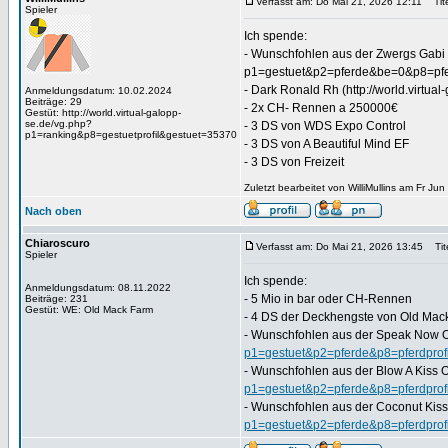
Verfasst am: Do Mai 21, 2026 12:11
Tite
Spieler
Ich spende:
- Wunschfohlen aus der Zwergs Gabi (
p1=gestuet&p2=pferde&be=0&p8=pfe
- Dark Ronald Rh (http://world.virt
Anmeldungsdatum: 10.02.2024
Beiträge: 29
- 2x CH- Rennen a 250000€
Gestüt: http://world.virtual-galopp-
se.de/vg.php?
- 3 DS von WDS Expo Control
p1=ranking&p8=gestuetprofil&gestuet=35370
- 3 DS von A Beautiful Mind EF
- 3 DS von Freizeit
Zuletzt bearbeitet von WilliMullins am Fr Ju
Nach oben
Chiaroscuro
Verfasst am: Do Mai 21, 2026 13:45
Tite
Spieler
Ich spende:
Anmeldungsdatum: 08.11.2022
- 5 Mio in bar oder CH-Rennen
Beiträge: 231
Gestüt: WE: Old Mack Farm
- 4 DS der Deckhengste von Old Mac
- Wunschfohlen aus der Speak Now 
p1=gestuet&p2=pferde&p8=pferdprof
- Wunschfohlen aus der Blow A Kiss 
p1=gestuet&p2=pferde&p8=pferdprof
- Wunschfohlen aus der Coconut Kis
p1=gestuet&p2=pferde&p8=pferdprof