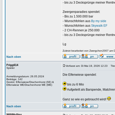
- bis zu 3 Decksprünge meiner Rentn
Zwergenparadies spendet:
- Bis zu 1.500.000 bar
- Wunschfohlen aus
By my side
- Wunschfohlen aus
Skywalk EF
- 2 CH-Rennen je 250.000
- bis zu 3 Decksprünge meiner Rentn
Lg
Zuletzt bearbeitet von Zwergchen2007 am D
Nach oben
Frigg614
Verfasst am: Di Mai 19, 2026 12:23
Titel
Spieler
Die Elfenwiese spendet:
Anmeldungsdatum: 26.05.2024
Beiträge: 142
Gestüt: Elfenwiese/Drachenhorst (SE) &
bis zu 6 Mio
Elfenwiese WE/Drachenhorst WE (WE)
Aufgeteilt als Barspende, Matchr
Ganz so wie es gebraucht wird!
Nach oben
WilliMullins