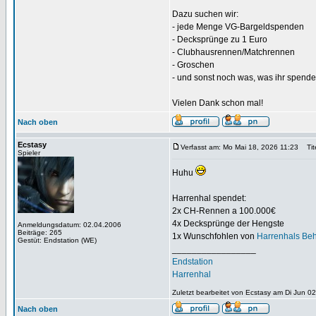
Dazu suchen wir:
- jede Menge VG-Bargeldspenden
- Decksprünge zu 1 Euro
- Clubhausrennen/Matchrennen
- Groschen
- und sonst noch was, was ihr spenden
Vielen Dank schon mal!
Nach oben
Ecstasy
Verfasst am: Mo Mai 18, 2026 11:23
Tite
Spieler
Huhu
Harrenhal spendet:
2x CH-Rennen a 100.000€
4x Decksprünge der Hengste
Anmeldungsdatum: 02.04.2006
Beiträge: 265
1x Wunschfohlen von
Harrenhals Beh
Gestüt: Endstation (WE)
_________________
Endstation
Harrenhal
Zuletzt bearbeitet von Ecstasy am Di Jun 0
Nach oben