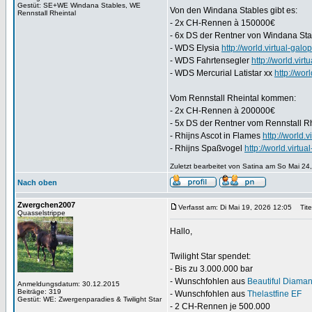
Gestüt: SE+WE Windana Stables, WE
Von den Windana Stables gibt es:
Rennstall Rheintal
- 2x CH-Rennen à 150000€
- 6x DS der Rentner von Windana Sta
- WDS Elysia
http://world.virtual-g
- WDS Fahrtensegler
http://world.vi
- WDS Mercurial Latistar xx
http://wo
Vom Rennstall Rheintal kommen:
- 2x CH-Rennen à 200000€
- 5x DS der Rentner vom Rennstall Rh
- Rhijns Ascot in Flames
http://world
- Rhijns Spaßvogel
http://world.vir
Zuletzt bearbeitet von Satina am So Mai 24
Nach oben
Zwergchen2007
Verfasst am: Di Mai 19, 2026 12:05
Titel
Quasselstrippe
Hallo,
Twilight Star spendet:
- Bis zu 3.000.000 bar
- Wunschfohlen aus
Beautiful Diaman
Anmeldungsdatum: 30.12.2015
Beiträge: 319
- Wunschfohlen aus
Thelastfine EF
Gestüt: WE: Zwergenparadies & Twilight Star
- 2 CH-Rennen je 500.000