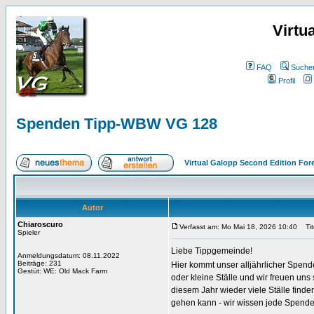
Virtu
FAQ
Suche
Profil
Spenden Tipp-WBW VG 128
Virtual Galopp Second Edition For
Autor
Chiaroscuro
Verfasst am: Mo Mai 18, 2026 10:40
Tit
Spieler
Liebe Tippgemeinde!
Anmeldungsdatum: 08.11.2022
Beiträge: 231
Hier kommt unser alljährlicher Spen
Gestüt: WE: Old Mack Farm
oder kleine Ställe und wir freuen uns
diesem Jahr wieder viele Ställe find
gehen kann - wir wissen jede Spende