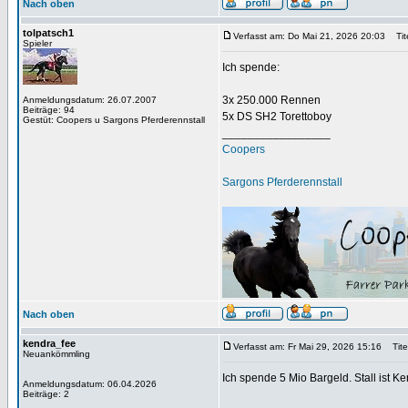
Nach oben
tolpatsch1
Verfasst am: Do Mai 21, 2026 20:03
Tite
Spieler
Ich spende:
3x 250.000 Rennen
Anmeldungsdatum: 26.07.2007
Beiträge: 94
5x DS SH2 Torettoboy
Gestüt: Coopers u Sargons Pferderennstall
_________________
Coopers
Sargons Pferderennstall
Nach oben
kendra_fee
Verfasst am: Fr Mai 29, 2026 15:16
Titel
Neuankömmling
Ich spende 5 Mio Bargeld. Stall ist K
Anmeldungsdatum: 06.04.2026
Beiträge: 2