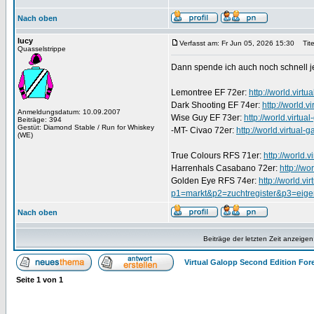
Nach oben
lucy
Verfasst am: Fr Jun 05, 2026 15:30
Tite
Quasselstrippe
Dann spende ich auch noch schnell j
Lemontree EF 72er:
http://world.vi
Dark Shooting EF 74er:
http://world
Anmeldungsdatum: 10.09.2007
Wise Guy EF 73er:
http://world.virt
Beiträge: 394
Gestüt: Diamond Stable / Run for Whiskey
-MT- Civao 72er:
http://world.virtua
(WE)
True Colours RFS 71er:
http://world
Harrenhals Casabano 72er:
http://w
Golden Eye RFS 74er:
http://world.v
p1=markt&p2=zuchtregister&p3=eige
Nach oben
Beiträge der letzten Zeit anzeigen
Virtual Galopp Second Edition For
Seite
1
von
1