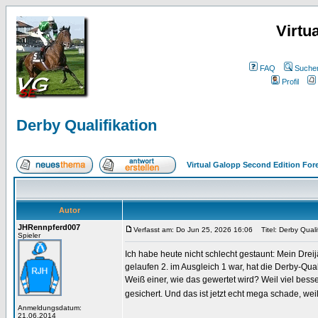
Virtu
FAQ
Suche
Profil
Derby Qualifikation
Virtual Galopp Second Edition For
Autor
JHRennpferd007
Verfasst am: Do Jun 25, 2026 16:06
Titel: Derby Qualif
Spieler
Ich habe heute nicht schlecht gestaunt: Mein Drei
gelaufen 2. im Ausgleich 1 war, hat die Derby-Qual
Weiß einer, wie das gewertet wird? Weil viel besse
gesichert. Und das ist jetzt echt mega schade, wei
Anmeldungsdatum:
21.06.2014