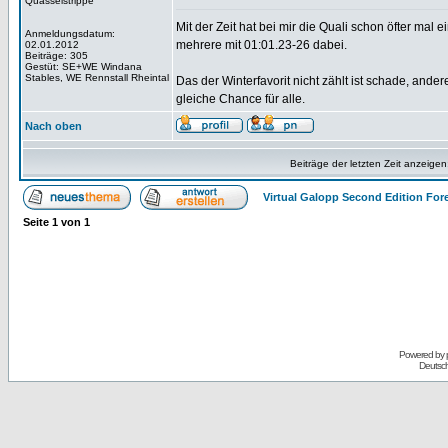
Quasselstrippe
Mit der Zeit hat bei mir die Quali schon öfter mal 
Anmeldungsdatum:
mehrere mit 01:01.23-26 dabei.
02.01.2012
Beiträge: 305
Gestüt: SE+WE Windana
Stables, WE Rennstall Rheintal
Das der Winterfavorit nicht zählt ist schade, ande
gleiche Chance für alle.
Nach oben
Beiträge der letzten Zeit anzeigen
Virtual Galopp Second Edition For
Seite
1
von
1
Powered by
Deutsc