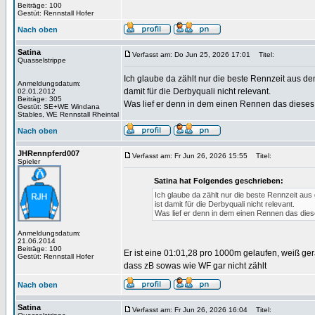
Beiträge: 100
Gestüt: Rennstall Hofer
Nach oben
Satina
Verfasst am: Do Jun 25, 2026 17:01
Titel:
Quasselstrippe
Ich glaube da zählt nur die beste Rennzeit aus dem
Anmeldungsdatum:
damit für die Derbyquali nicht relevant.
02.01.2012
Beiträge: 305
Was lief er denn in dem einen Rennen das dieses
Gestüt: SE+WE Windana
Stables, WE Rennstall Rheintal
Nach oben
JHRennpferd007
Verfasst am: Fr Jun 26, 2026 15:55
Titel:
Spieler
Satina hat Folgendes geschrieben:
Ich glaube da zählt nur die beste Rennzeit aus 
ist damit für die Derbyquali nicht relevant.
Was lief er denn in dem einen Rennen das die
Anmeldungsdatum:
21.06.2014
Beiträge: 100
Er ist eine 01:01,28 pro 1000m gelaufen, weiß gera
Gestüt: Rennstall Hofer
dass zB sowas wie WF gar nicht zählt
Nach oben
Satina
Verfasst am: Fr Jun 26, 2026 16:04
Titel: